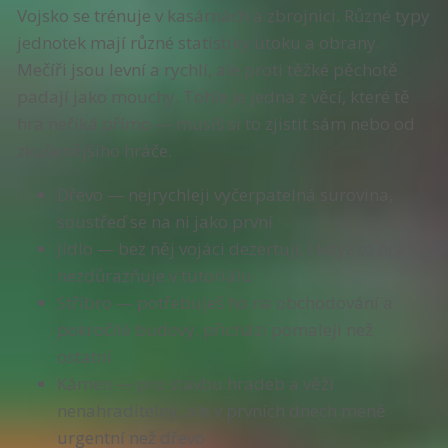
Vojsko se trénuje v kasárnách a zbrojnici. Různé typy
jednotek mají různé statistiky útoku a obrany.
Mečíři jsou levní a rychlí, ale proti těžké pěchotě
padají jako mouchy. Tohle je jedna z věcí, které tě
hra neříká přímo — musíš si to zjistit sám nebo od
zkušenějšího hráče.
Dřevo — nejrychleji vyčerpatelná surovina,
soustřeď se na ni jako první
Jídlo — bez něj vojáci dezertují, i když to hra
nezdůrazňuje v tutoriálu
Stříbro — potřebuješ ho na obchodování a
pokročilé budovy, přichází pomaleji než
ostatní
Kámen — pro stavbu hradeb a věží
nenahraditelný, ale v prvních dnech méně
urgentní než dřevo