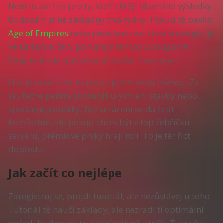
Není to ale hra pro ty, kteří chtějí okamžité výsledky.
Budování silné základny trvá týdny. Pokud tě bavilo
Age of Empires
nebo podobné real-time strategie, je
velká šance, že ti pomalejší tempo Goodgame
Empire bude zpočátku připadat frustrující.
Hra je navíc free-to-play s prémiovou měnou. Za
skutečné peníze si koupíš urychlení stavby nebo
speciální jednotky. Bez utrácení se dá hrát
komfortně, ale pokud chceš být v top žebříčku
serveru, prémiové prvky hrají roli. To je fér říct
dopředu.
Jak začít co nejlépe
Zaregistruj se, projdi tutoriál, ale nezůstávej u toho.
Tutoriál tě naučí základy, ale nezradí ti optimální
pořadí budov ani to, jak efektivně útočit. Tyto věci