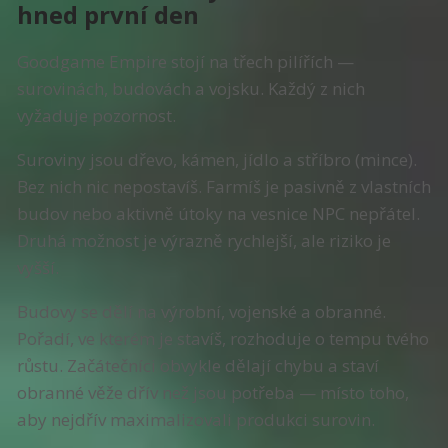
hned první den
Goodgame Empire stojí na třech pilířích —
surovinách, budovách a vojsku. Každý z nich
vyžaduje pozornost.
Suroviny jsou dřevo, kámen, jídlo a stříbro (mince).
Bez nich nic nepostavíš. Farmíš je pasivně z vlastních
budov nebo aktivně útoky na vesnice NPC nepřátel.
Druhá možnost je výrazně rychlejší, ale riziko je
vyšší.
Budovy se dělí na výrobní, vojenské a obranné.
Pořadí, ve kterém je stavíš, rozhoduje o tempu tvého
růstu. Začátečníci obvykle dělají chybu a staví
obranné věže dřív než jsou potřeba — místo toho,
aby nejdřív maximalizovali produkci surovin.