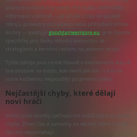
psaných průvodců je méně. Pro hráče, kteří chtějí
informace v češtině — ať už jde o tipy ke správě
zdrojů, průvodce pro alianci nebo přihlášení přímo
do hry — existuje
goodgameempire.eu
. Je to fansite
specificky pro česky mluvící komunitu, se
strategiemi a herními radami na jednom místě.
Tyhle zdroje jsou cenné hlavně v momentech, kdy tě
hra dostane na místo, kde nevíš jak dál — a to se
stane každému, nejpozději po prvním týdnu.
Nejčastější chyby, které dělají
noví hráči
Viděli jsme desítky začínajících hráčů dělat ty samé
chyby. Ztrácí čas a suroviny na věcech, které v rané
fázi hry nepomáhají.