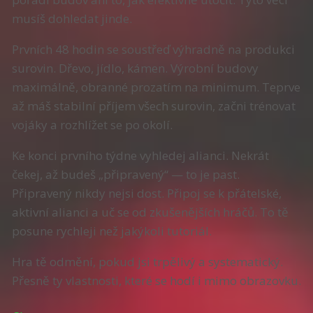
musíš dohledat jinde.
Prvních 48 hodin se soustřeď výhradně na produkci
surovin. Dřevo, jídlo, kámen. Výrobní budovy
maximálně, obranné prozatím na minimum. Teprve
až máš stabilní příjem všech surovin, začni trénovat
vojáky a rozhlížet se po okolí.
Ke konci prvního týdne vyhledej alianci. Nekrát
čekej, až budeš „připravený“ — to je past.
Připravený nikdy nejsi dost. Připoj se k přátelské,
aktivní alianci a uč se od zkušenějších hráčů. To tě
posune rychleji než jakýkoli tutoriál.
Hra tě odmění, pokud jsi trpělivý a systematický.
Přesně ty vlastnosti, které se hodí i mimo obrazovku.