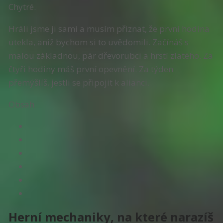
Chytré.
Hráli jsme ji sami a musím přiznat, že první hodina
utekla, aniž bychom si to uvědomili. Začínáš s
malou základnou, pár dřevorubci a hrstí zlatého. Za
čtyři hodiny máš první opevnění. Za týden
přemýšlíš, jestli se připojit k alianci.
Obsah
Herní mechaniky, na které narazíš