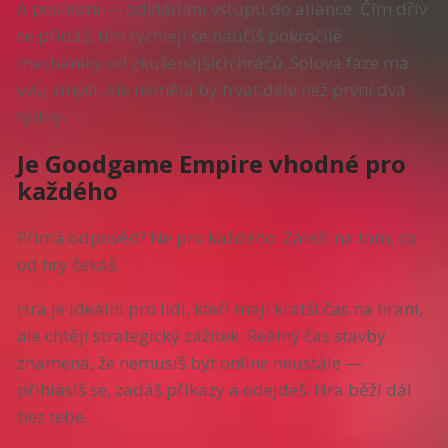
A poslední — odkládání vstupu do aliance. Čím dřív
se přidáš, tím rychleji se naučíš pokročilé
mechaniky od zkušenějších hráčů. Sólová fáze má
svůj smysl, ale neměla by trvat déle než první dva
týdny.
Je Goodgame Empire vhodné pro
každého
Přímá odpověď? Ne pro každého. Záleží na tom, co
od hry čekáš.
Hra je ideální pro lidi, kteří mají kratší čas na hraní,
ale chtějí strategický zážitek. Reálný čas stavby
znamená, že nemusíš být online neustále —
přihlásíš se, zadáš příkazy a odejdeš. Hra běží dál
bez tebe.