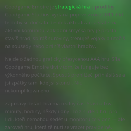
Goodgame Empire je
strategická hra
z prodílny
Goodgame Studios, vydaná poprvé v roce 2011. Od
té doby se dočkala desítek aktualizací a stále má
aktivní komunitu. Základní smyčka hry je prostá:
stavíš hrad, sbíráš suroviny, trénuješ vojáky a útočíš
na sousedy nebo bráníš vlastní hradby.
Nejde o žádnou graficky přesycenou AAA hru. Síla
Goodgame Empire tkví v tom, že funguje bez
výkonného počítače. Spustíš prohlížeč, přihlásíš se a
jsi zpátky tam, kde jsi skončil. Nic
nekomplikovaného.
Zajímavý detail: hra má reálný čas. Stavba trvá
minuty, hodiny, někdy i dny. To z ní dělá hru pro
lidi, kteří nemohou sedět u monitoru celý den — ale
zároveň hru, která tě nutí se vracet pravidelně.