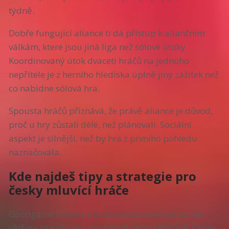
týdně.
Dobře fungující aliance ti dá přístup k aliančním
válkám, které jsou jiná liga než sólové útoky.
Koordinovaný útok dvaceti hráčů na jednoho
nepřítele je z herního hlediska úplně jiný zážitek než
co nabídne sólová hra.
Spousta hráčů přiznává, že právě aliance je důvod,
proč u hry zůstali déle, než plánovali. Sociální
aspekt je silnější, než by hra z prvního pohledu
naznačovala.
Kde najdeš tipy a strategie pro
česky mluvící hráče
Goodgame Empire má obrovskou komunitu, ale
většina obsahu je v angličtině nebo němčině. Česky