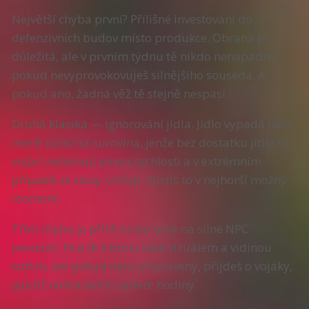
Největší chyba první? Přílišné investování do
defenzivních budov místo produkce. Obrana je
důležitá, ale v prvním týdnu tě nikdo nenapadne,
pokud nevyprovokovuješ silnějšího souseda. A
pokud ano, žádná věž tě stejně nespasí.
Druhá klasika — ignorování jídla. Jídlo vypadá jako
méně důležitá surovina, jenže bez dostatku jídla se
vojáci netrénují plnou rychlostí a v extrémním
případě se stavy snižují. Zjistíš to v nejhorší možný
moment.
Třetí chyba je příliš brzký útok na silné NPC
pevnosti. Hra tě k tomu láká vizuálem a vidinou
kořisti, ale pokud nejsi připravený, přijdeš o vojáky,
jejichž nahrazení ti zabere hodiny.