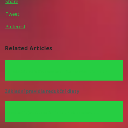
Share
Tweet
Pinterest
Related Articles
Při redukční dietě je třeba dodržovat několik pravidel, díky kterým …
Základní pravidla redukční diety
Pokud toužíte jako řada dalších lidí kolem vás po dokonale …