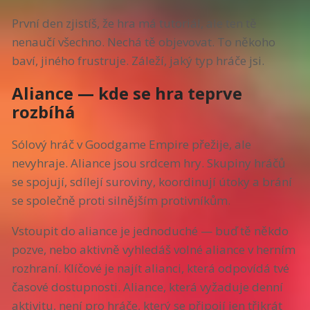
První den zjistíš, že hra má tutoriál, ale ten tě
nenaučí všechno. Nechá tě objevovat. To někoho
baví, jiného frustruje. Záleží, jaký typ hráče jsi.
Aliance — kde se hra teprve
rozbíhá
Sólový hráč v Goodgame Empire přežije, ale
nevyhraje. Aliance jsou srdcem hry. Skupiny hráčů
se spojují, sdílejí suroviny, koordinují útoky a brání
se společně proti silnějším protivníkům.
Vstoupit do aliance je jednoduché — buď tě někdo
pozve, nebo aktivně vyhledáš volné aliance v herním
rozhraní. Klíčové je najít alianci, která odpovídá tvé
časové dostupnosti. Aliance, která vyžaduje denní
aktivitu, není pro hráče, který se připojí jen třikrát